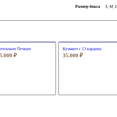
Размер бокса
S, M, 
очтальон Печкин
Кузьмич с 13 кардона
5.000
₽
35.000
₽