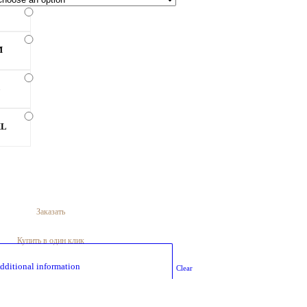
M
L
XL
Заказать
Купить в один клик
						Additional information					
Clear