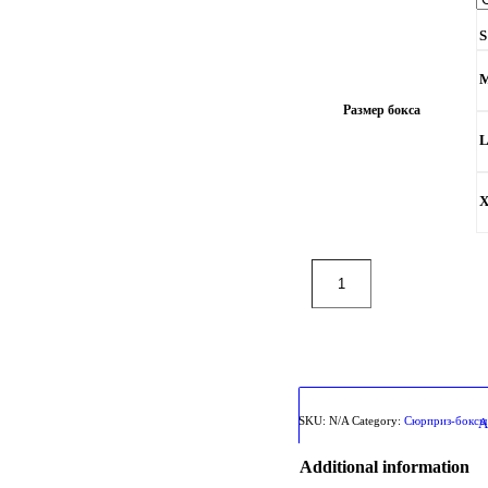
S
Размер бокса
SKU:
N/A
Category:
Сюрприз-боксы
Additional information